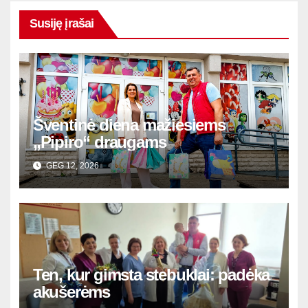
Susiję įrašai
Šventinė diena mažiesiems
„Pipiro“ draugams
GEG 12, 2026
Ten, kur gimsta stebuklai: padėka
akušerėms