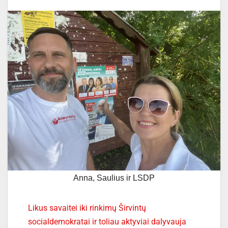
Anna, Saulius ir LSDP
Likus savaitei iki rinkimų Širvintų
socialdemokratai ir toliau aktyviai dalyvauja