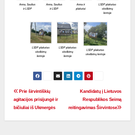
Anna, Saulius
Anna, Saulius
Anna ir
LSDP plakatas
ir LSDP
ir LSDP
plakatai
skelbimų
lentoje
LSDP plakatas
LSDP plakatas
LSDP plakatas
skelbimų
skelbimų
skelbimų lentoje
lentoje
lentoje
Prie širvintiškių
Kandidatų į Lietuvos
agitacijos prisijungė ir
Respublikos Seimą
bičiuliai iš Ukmergės
reitingavimas Širvintose