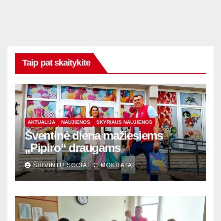
Taip pat skaitykite
AKTUALIJA
NAUJIENOS
SKYRIAUS NAUJIENOS
Šventinė diena mažiesiems
„Pipiro“ draugams
ŠIRVINTŲ SOCIALDEMOKRATAI