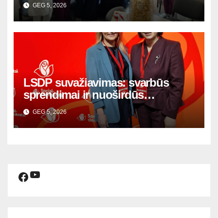
GEG 5, 2026
LSDP suvažiavimas: svarbūs
sprendimai ir nuoširdūs
susitikimai
GEG 5, 2026