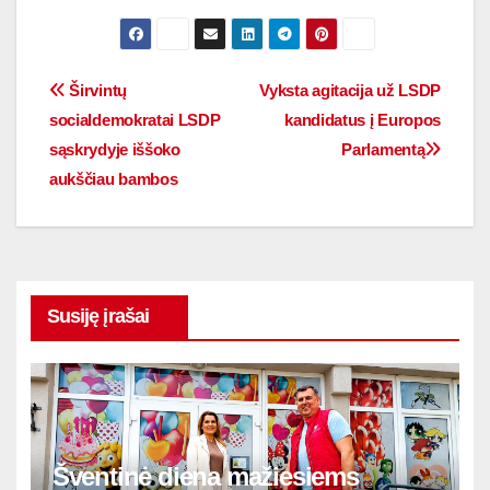
Širvintų
Vyksta agitacija už LSDP
socialdemokratai LSDP
kandidatus į Europos
sąskrydyje iššoko
Parlamentą
aukščiau bambos
Susiję įrašai
Šventinė diena mažiesiems