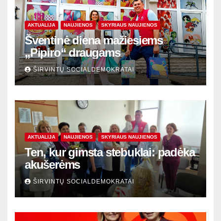
AKTUALIJA
NAUJIENOS
SKYRIAUS NAUJIENOS
Šventinė diena mažiesiems
„Pipiro“ draugams
ŠIRVINTŲ SOCIALDEMOKRATAI
AKTUALIJA
NAUJIENOS
SKYRIAUS NAUJIENOS
Ten, kur gimsta stebuklai: padėka
akušerėms
ŠIRVINTŲ SOCIALDEMOKRATAI