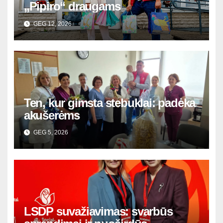
„Pipiro“ draugams
GEG 12, 2026
Ten, kur gimsta stebuklai: padėka
akušerėms
GEG 5, 2026
LSDP suvažiavimas: svarbūs