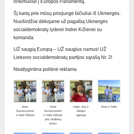
rinkimuose į Europos Parlamentą.
Šį kartą prie mūsų prisijungė bičiuliai iš Ukmergės.
Nuoširdžiai dėkojame už pagalbą Ukmergės
socialdemokratų lyderei Indrei Kižienei su
komanda.
UŽ saugią Europą – UŽ saugius namus! UŽ
Lietuvos socialdemokratų partijos sąrašą Nr. 2!
Neatlygintina politinė reklama
Anna
Anna
Indrė, Ana ir
Anna ir Indrė
Kuznecovienė
Kuznecovienė
Saulius
ir Indrė Kižienė
ir Indrė Kižienė
agituoja
prie skelbimų
lentos