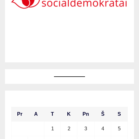
2026 m. liepos mėn.
Pr
A
T
K
Pn
Š
S
1
2
3
4
5