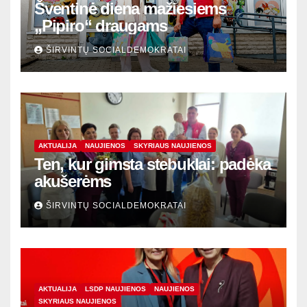
Šventinė diena mažiesiems
„Pipiro“ draugams
ŠIRVINTŲ SOCIALDEMOKRATAI
AKTUALIJA
NAUJIENOS
SKYRIAUS NAUJIENOS
Ten, kur gimsta stebuklai: padėka
akušerėms
ŠIRVINTŲ SOCIALDEMOKRATAI
AKTUALIJA
LSDP NAUJIENOS
NAUJIENOS
SKYRIAUS NAUJIENOS