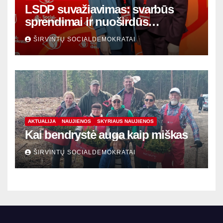
LSDP suvažiavimas: svarbūs
sprendimai ir nuoširdūs
susitikimai
ŠIRVINTŲ SOCIALDEMOKRATAI
AKTUALIJA
NAUJIENOS
SKYRIAUS NAUJIENOS
Kai bendrystė auga kaip miškas
ŠIRVINTŲ SOCIALDEMOKRATAI