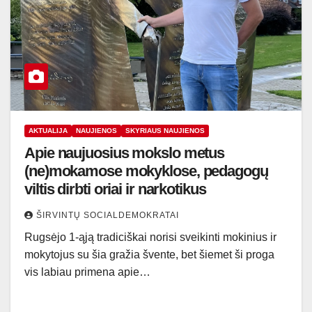
AKTUALIJA
NAUJIENOS
SKYRIAUS NAUJIENOS
Apie naujuosius mokslo metus
(ne)mokamose mokyklose, pedagogų
viltis dirbti oriai ir narkotikus
ŠIRVINTŲ SOCIALDEMOKRATAI
Rugsėjo 1-ąją tradiciškai norisi sveikinti mokinius ir
mokytojus su šia gražia švente, bet šiemet ši proga
vis labiau primena apie…