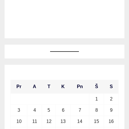
2026 m. rugpjūčio mėn.
Pr
A
T
K
Pn
Š
S
1
2
3
4
5
6
7
8
9
10
11
12
13
14
15
16