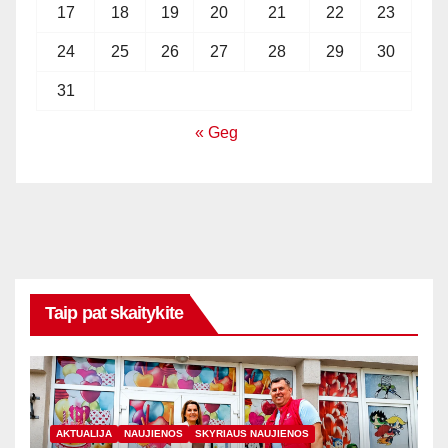
17
18
19
20
21
22
23
24
25
26
27
28
29
30
31
« Geg
Taip pat skaitykite
AKTUALIJA
NAUJIENOS
SKYRIAUS NAUJIENOS