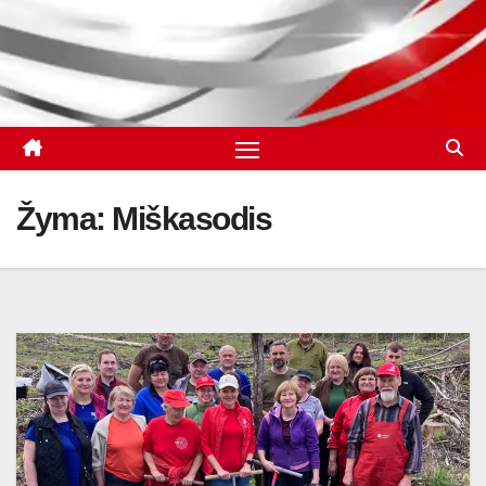
Žyma:
Miškasodis