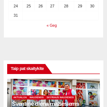
24
25
26
27
28
29
30
31
« Geg
Taip pat skaitykite
AKTUALIJA
NAUJIENOS
SKYRIAUS NAUJIENOS
Šventinė diena mažiesiems