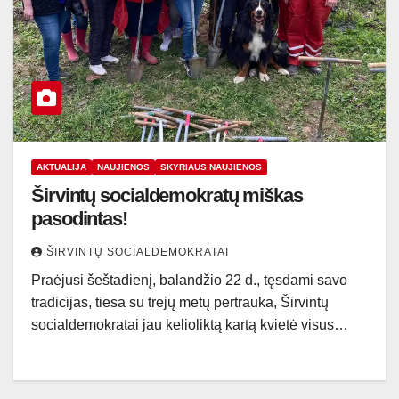
AKTUALIJA
NAUJIENOS
SKYRIAUS NAUJIENOS
Širvintų socialdemokratų miškas
pasodintas!
ŠIRVINTŲ SOCIALDEMOKRATAI
Praėjusi šeštadienį, balandžio 22 d., tęsdami savo
tradicijas, tiesa su trejų metų pertrauka, Širvintų
socialdemokratai jau kelioliktą kartą kvietė visus…