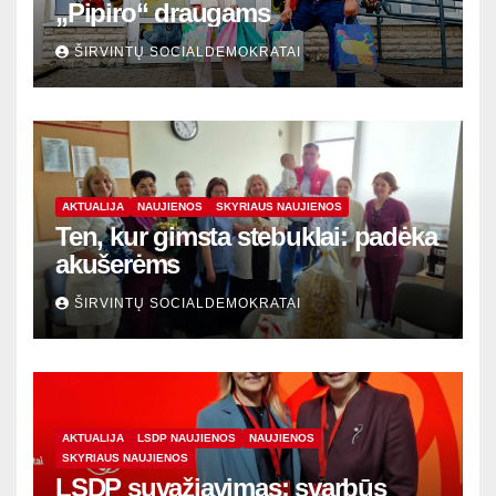
„Pipiro“ draugams
ŠIRVINTŲ SOCIALDEMOKRATAI
AKTUALIJA
NAUJIENOS
SKYRIAUS NAUJIENOS
Ten, kur gimsta stebuklai: padėka
akušerėms
ŠIRVINTŲ SOCIALDEMOKRATAI
AKTUALIJA
LSDP NAUJIENOS
NAUJIENOS
SKYRIAUS NAUJIENOS
LSDP suvažiavimas: svarbūs