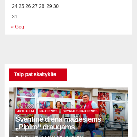
24
25
26
27
28
29
30
31
« Geg
Taip pat skaitykite
AKTUALIJA
NAUJIENOS
SKYRIAUS NAUJIENOS
Šventinė diena mažiesiems
„Pipiro“ draugams