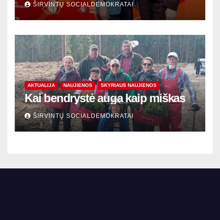
ŠIRVINTŲ SOCIALDEMOKRATAI
AKTUALIJA
NAUJIENOS
SKYRIAUS NAUJIENOS
Kai bendrystė auga kaip miškas
ŠIRVINTŲ SOCIALDEMOKRATAI