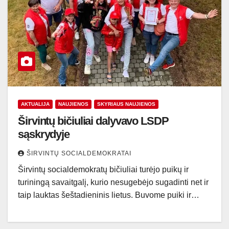
AKTUALIJA
NAUJIENOS
SKYRIAUS NAUJIENOS
Širvintų bičiuliai dalyvavo LSDP
sąskrydyje
ŠIRVINTŲ SOCIALDEMOKRATAI
Širvintų socialdemokratų bičiuliai turėjo puikų ir
turiningą savaitgalį, kurio nesugebėjo sugadinti net ir
taip lauktas šeštadieninis lietus. Buvome puiki ir…