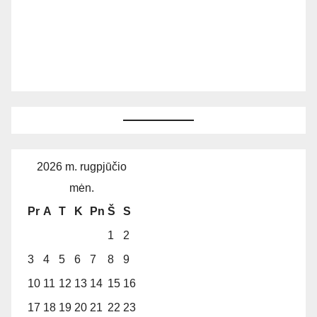
2026 m. rugpjūčio
mėn.
Pr
A
T
K
Pn
Š
S
1
2
3
4
5
6
7
8
9
10
11
12
13
14
15
16
17
18
19
20
21
22
23