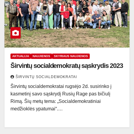
AKTUALIJA
NAUJIENOS
SKYRIAUS NAUJIENOS
Širvintų socialdemokratų sąskrydis 2023
ŠIRVINTŲ SOCIALDEMOKRATAI
Širvintų socialdemokratai rugsėjo 2d. susirinko į
kasmetinį savo sąskrydį Rusių Rage pas bičiulį
Rimą. Šių metų tema: „Socialdemokratiniai
medžioklės ypatumai“.…