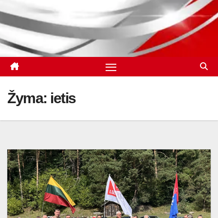
Žyma:
ietis