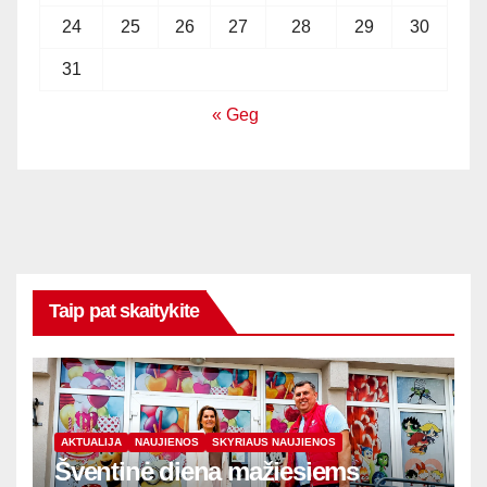
24
25
26
27
28
29
30
31
« Geg
Taip pat skaitykite
AKTUALIJA
NAUJIENOS
SKYRIAUS NAUJIENOS
Šventinė diena mažiesiems