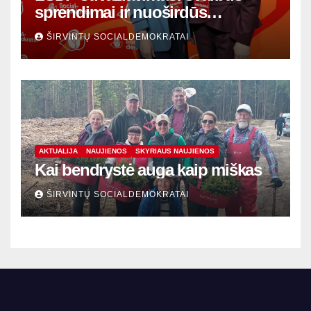
sprendimai ir nuoširdūs
susitikimai
ŠIRVINTŲ SOCIALDEMOKRATAI
AKTUALIJA
NAUJIENOS
SKYRIAUS NAUJIENOS
Kai bendrystė auga kaip miškas
ŠIRVINTŲ SOCIALDEMOKRATAI