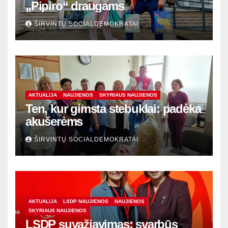
„Pipiro“ draugams
ŠIRVINTŲ SOCIALDEMOKRATAI
AKTUALIJA
NAUJIENOS
SKYRIAUS NAUJIENOS
Ten, kur gimsta stebuklai: padėka
akušerėms
ŠIRVINTŲ SOCIALDEMOKRATAI
AKTUALIJA
LSDP NAUJIENOS
NAUJIENOS
SKYRIAUS NAUJIENOS
LSDP suvažiavimas: svarbūs