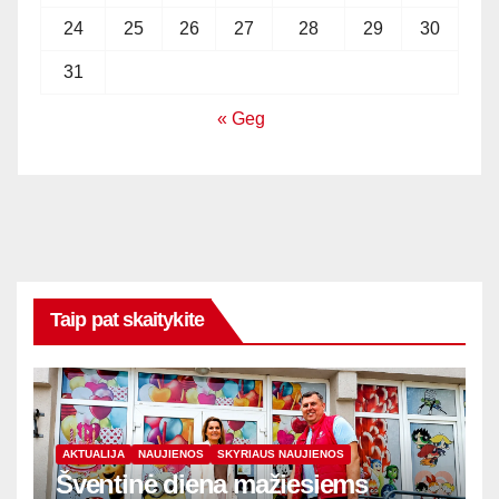
24
25
26
27
28
29
30
31
« Geg
Taip pat skaitykite
AKTUALIJA
NAUJIENOS
SKYRIAUS NAUJIENOS
Šventinė diena mažiesiems