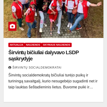
AKTUALIJA
NAUJIENOS
SKYRIAUS NAUJIENOS
Širvintų bičiuliai dalyvavo LSDP
sąskrydyje
ŠIRVINTŲ SOCIALDEMOKRATAI
Širvintų socialdemokratų bičiuliai turėjo puikų ir
turiningą savaitgalį, kurio nesugebėjo sugadinti net ir
taip lauktas šeštadieninis lietus. Buvome puiki ir…