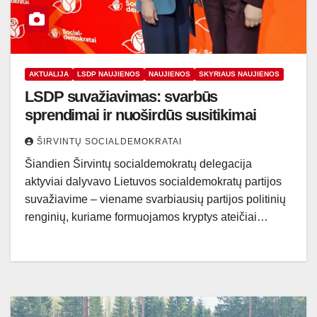
AKTUALIJA
LSDP NAUJIENOS
NAUJIENOS
SKYRIAUS NAUJIENOS
LSDP suvažiavimas: svarbūs
sprendimai ir nuoširdūs susitikimai
ŠIRVINTŲ SOCIALDEMOKRATAI
Šiandien Širvintų socialdemokratų delegacija
aktyviai dalyvavo Lietuvos socialdemokratų partijos
suvažiavime – viename svarbiausių partijos politinių
renginių, kuriame formuojamos kryptys ateičiai…