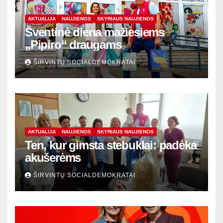
AKTUALIJA
NAUJIENOS
SKYRIAUS NAUJIENOS
Šventinė diena mažiesiems
„Pipiro“ draugams
ŠIRVINTŲ SOCIALDEMOKRATAI
AKTUALIJA
NAUJIENOS
SKYRIAUS NAUJIENOS
Ten, kur gimsta stebuklai: padėka
akušerėms
ŠIRVINTŲ SOCIALDEMOKRATAI