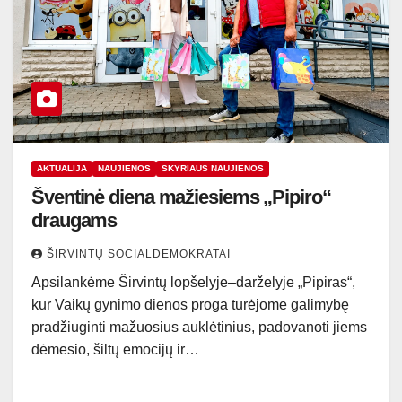
AKTUALIJA
NAUJIENOS
SKYRIAUS NAUJIENOS
Šventinė diena mažiesiems „Pipiro“
draugams
ŠIRVINTŲ SOCIALDEMOKRATAI
Apsilankėme Širvintų lopšelyje–darželyje „Pipiras“,
kur Vaikų gynimo dienos proga turėjome galimybę
pradžiuginti mažuosius auklėtinius, padovanoti jiems
dėmesio, šiltų emocijų ir…