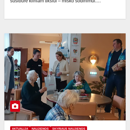
susibūrė kilniam tikslui – miško sodinimui.…
AKTUALIJA
NAUJIENOS
SKYRIAUS NAUJIENOS