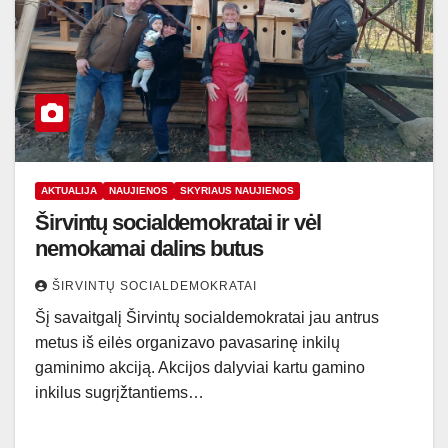
AKTUALIJA
NAUJIENOS
SKYRIAUS NAUJIENOS
Širvintų socialdemokratai ir vėl
nemokamai dalins butus
ŠIRVINTŲ SOCIALDEMOKRATAI
Šį savaitgalį Širvintų socialdemokratai jau antrus
metus iš eilės organizavo pavasarinę inkilų
gaminimo akciją. Akcijos dalyviai kartu gamino
inkilus sugrįžtantiems…