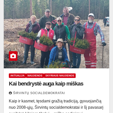
AKTUALIJA
NAUJIENOS
SKYRIAUS NAUJIENOS
Kai bendrystė auga kaip miškas
ŠIRVINTŲ SOCIALDEMOKRATAI
Kaip ir kasmet, tęsdami gražią tradiciją, gyvuojančią
nuo 2008-ųjų, Širvintų socialdemokratai ir šį pavasarį