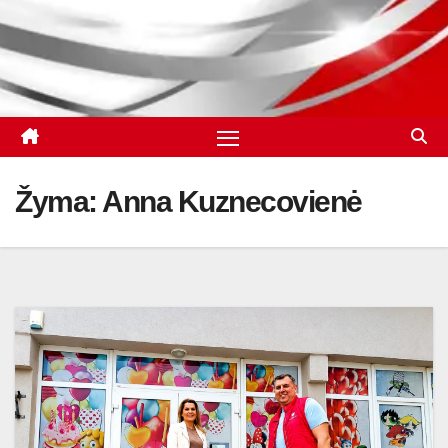
Žyma:
Anna Kuznecovienė