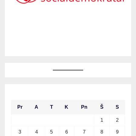
2026 m. rugpjūčio mėn.
Pr
A
T
K
Pn
Š
S
1
2
3
4
5
6
7
8
9