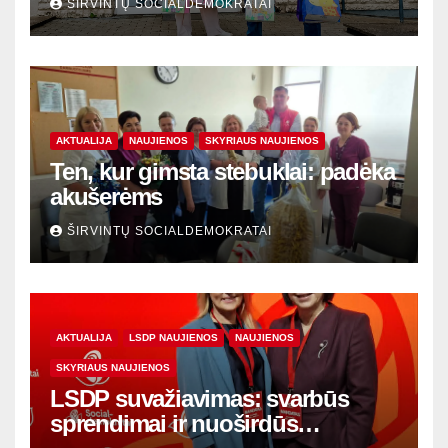
ŠIRVINTŲ SOCIALDEMOKRATAI
AKTUALIJA
NAUJIENOS
SKYRIAUS NAUJIENOS
Ten, kur gimsta stebuklai: padėka
akušerėms
ŠIRVINTŲ SOCIALDEMOKRATAI
AKTUALIJA
LSDP NAUJIENOS
NAUJIENOS
SKYRIAUS NAUJIENOS
LSDP suvažiavimas: svarbūs
sprendimai ir nuoširdūs