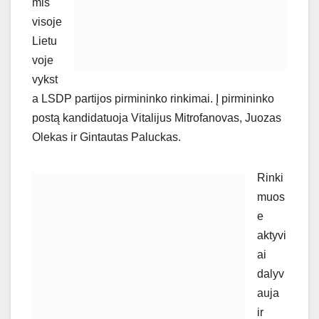
mis
visoje
Lietu
voje
vykst
a LSDP partijos pirmininko rinkimai. Į pirmininko
postą kandidatuoja Vitalijus Mitrofanovas, Juozas
Olekas ir Gintautas Paluckas.
Rinki
muos
e
aktyvi
ai
dalyv
auja
ir