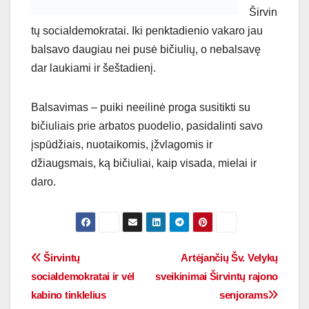
Širvin
tų socialdemokratai. Iki penktadienio vakaro jau
balsavo daugiau nei pusė bičiulių, o nebalsavę
dar laukiami ir šeštadienį.
Balsavimas – puiki neeilinė proga susitikti su
bičiuliais prie arbatos puodelio, pasidalinti savo
įspūdžiais, nuotaikomis, įžvlagomis ir
džiaugsmais, ką bičiuliai, kaip visada, mielai ir
daro.
Širvintų
Artėjančių Šv. Velykų
socialdemokratai ir vėl
sveikinimai Širvintų rajono
kabino tinklelius
senjorams