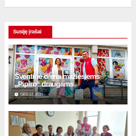
Susiję įrašai
Šventinė diena mažiesiems
„Pipiro“ draugams
GEG 12, 2026