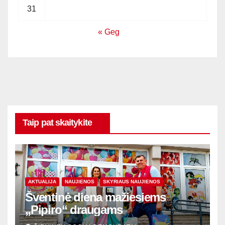
31
« Geg
Taip pat skaitykite
AKTUALIJA
NAUJIENOS
SKYRIAUS NAUJIENOS
Šventinė diena mažiesiems
„Pipiro“ draugams