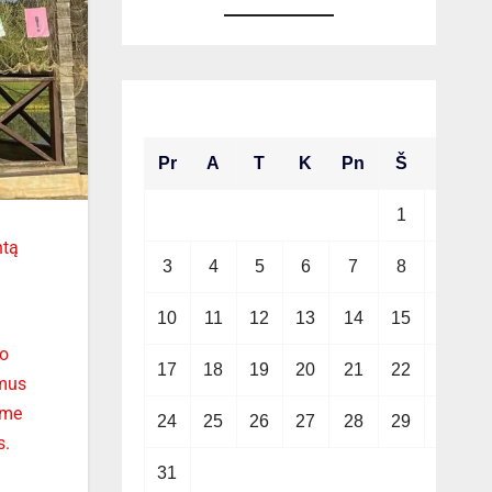
2026 m. rugpjūčio mėn.
Pr
A
T
K
Pn
Š
S
1
2
ntą
3
4
5
6
7
8
9
10
11
12
13
14
15
16
 o
17
18
19
20
21
22
23
 mus
ome
24
25
26
27
28
29
30
s.
31