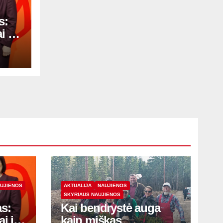
s:
 ir
mai
UJIENOS
AKTUALIJA
NAUJIENOS
SKYRIAUS NAUJIENOS
s:
Kai bendrystė auga
i ir
kaip miškas