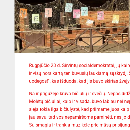
Rugpjūčio 23 d. Širvintų socialdemokratai, jų kaimy
ir visų nors kartą ten buvusių laukiamą sąskrydį. 
uodegos!”, kas išduoda, kad jis buvo skirtas žvej
Na ir prigužėjo krūva bičiulių ir svečių. Nepasidi
Molėtų bičiuliai, kaip ir visada, buvo labiau nei n
sieja tokia ilga bičiulystė, kad priimame juos kai
jau savu, tad vos nepamiršome paminėti, nes jo da
Su smagia ir trankia muzikėle prie mūsų prisijung