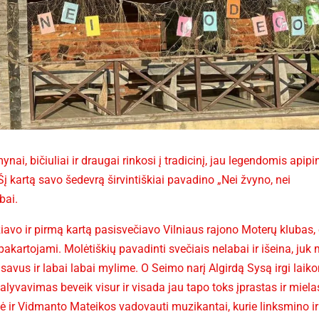
nai, bičiuliai ir draugai rinkosi į tradicinį, jau legendomis apipi
Šį kartą savo šedevrą širvintiškiai pavadino „Nei žvyno, nei
ybai.
džiavo ir pirmą kartą pasisvečiavo Vilniaus rajono Moterų klubas,
epakartojami. Molėtiškių pavadinti svečiais nelabai ir išeina, juk
p savus ir labai labai mylime. O Seimo narį Algirdą Sysą irgi laik
lyvavimas beveik visur ir visada jau tapo toks įprastas ir miela
ė ir Vidmanto Mateikos vadovauti muzikantai, kurie linksmino ir