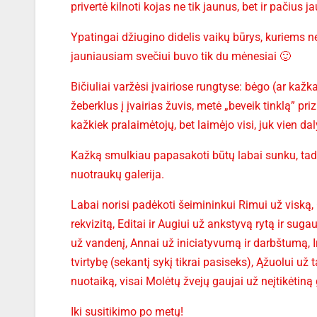
privertė kilnoti kojas ne tik jaunus, bet ir pačius j
Ypatingai džiugino didelis vaikų būrys, kuriems n
jauniausiam svečiui buvo tik du mėnesiai 🙂
Bičiuliai varžėsi įvairiose rungtyse: bėgo (ar kažk
žeberklus į įvairias žuvis, metė „beveik tinklą” pr
kažkiek pralaimėtojų, bet laimėjo visi, juk vien da
Kažką smulkiau papasakoti būtų labai sunku, tad v
nuotraukų galerija.
Labai norisi padėkoti šeimininkui Rimui už viską,
rekvizitą, Editai ir Augiui už ankstyvą rytą ir sugau
už vandenį, Annai už iniciatyvumą ir darbštumą, Ir
tvirtybę (sekantį sykį tikrai pasiseks), Ąžuolui už
nuotaiką, visai Molėtų žvejų gaujai už neįtikėtin
Iki susitikimo po metų!