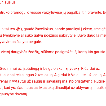
auniausius.
etrūko pramogų, o visose varžytuvėse jų pagalba itin pravertė. Be
aip tai ten 🙂 ), gaudė žuveliokus, bandė pataikyti į eketę, smeigė
izų tvenkinyje ar suko galvą poezijos pabirutyje. Buvo daug laimė
lyvavimas čia yra pergalė.
ietoj daugybės žodžių, siūlome pasigrožėti šį kartą itin gausia
 Gediminui už įspūdingą ir be galo skanią lydeką, Ričardui už
tus labai reikalingus žuveliokus, Algirdui ir Vaidilutei už ledus, A
enai ir Vytautui už saugų ir savalaikį maisto pristatymą, Rugilei
 tai, kad yra šauniausias, Masiukų dinastijai už aktyvumą ir puiki
ą gausybę dovanų.