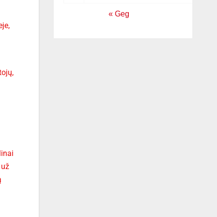
« Geg
je,
tojų,
linai
 už
ą