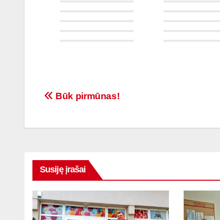
Būk pirmūnas!
Susiję įrašai