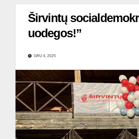
Širvintų socialdemokra
uodegos!”
GRU 4, 2025