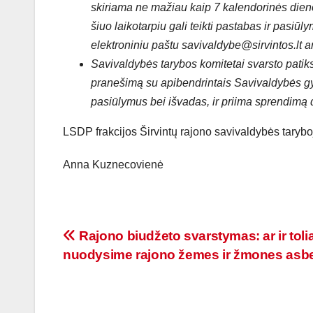
skiriama ne mažiau kaip 7 kalendorinės dien
šiuo laikotarpiu gali teikti pastabas ir pasiū
elektroniniu paštu savivaldybe@sirvintos.lt a
Savivaldybės tarybos komitetai svarsto patik
pranešimą su apibendrintais Savivaldybės gy
pasiūlymus bei išvadas, ir priima sprendimą dė
LSDP frakcijos Širvintų rajono savivaldybės tarybo
Anna Kuznecovienė
Rajono biudžeto svarstymas: ar ir toli
nuodysime rajono žemes ir žmones asb