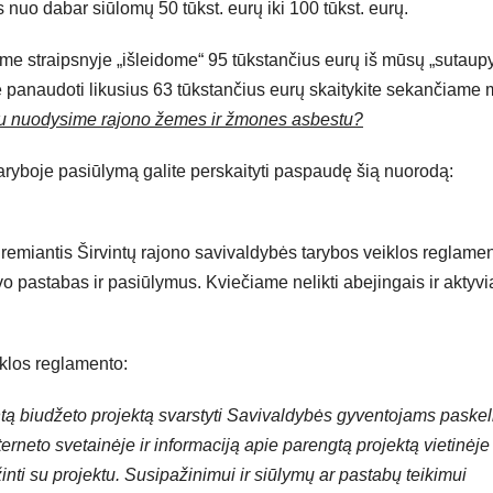
 nuo dabar siūlomų 50 tūkst. eurų iki 100 tūkst. eurų.
iame straipsnyje „išleidome“ 95 tūkstančius eurų iš mūsų „sutaup
e panaudoti likusius 63 tūkstančius eurų skaitykite sekančiame
iau nuodysime rajono žemes ir žmones asbestu?
aryboje pasiūlymą galite perskaityti paspaudę šią nuorodą:
remiantis Širvintų rajono savivaldybės tarybos veiklos reglame
avo pastabas ir pasiūlymus. Kviečiame nelikti abejingais ir aktyvi
iklos reglamento:
tą biudžeto projektą svarstyti Savivaldybės gyventojams paskel
erneto svetainėje ir informaciją apie parengtą projektą vietinėje
žinti su projektu. Susipažinimui ir siūlymų ar pastabų teikimui