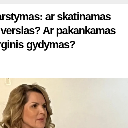
arstymas: ar skatinamas
s verslas? Ar pakankamas
urginis gydymas?