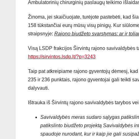
Ambulatorinių chirurginių paslaugų teikimo išlaidas
Žinoma, jei skaičiuojate, turėjote pastebėti, kad š
158 tūkstančiai eurų mūsų visų pinigų. Kur siūlom
straipsnyje:
Rajono biudžeto svarstymas: ar ir tol
Visą LSDP frakcijos Širvintų rajono savivaldybės t
https://sirvintos.lsdp.lt/?p=3243
Taip pat atkreipiame rajono gyventojų dėmesį, kad 
235 ir 236 punktais, rajono gyventojai gali teikti s
dalyvauti.
Ištrauka iš Širvintų rajono savivaldybės tarybos ve
Savivaldybės meras sudaro sąlygas patikslin
patikslinto biudžeto projektą Savivaldybės int
spaudoje nurodant, kur ir kaip jie gali susipa