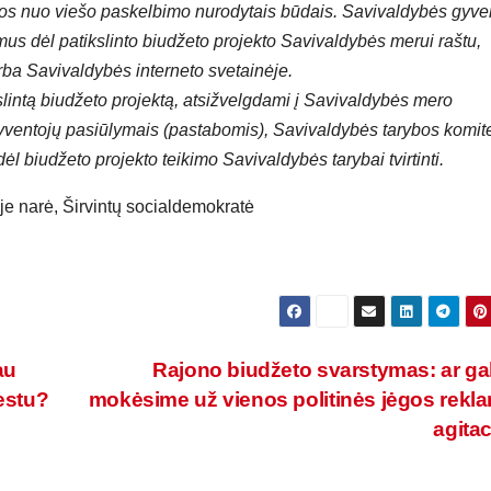
os nuo viešo paskelbimo nurodytais būdais. Savivaldybės gyve
lymus dėl patikslinto biudžeto projekto Savivaldybės merui raštu,
rba Savivaldybės interneto svetainėje.
slintą biudžeto projektą, atsižvelgdami į Savivaldybės mero
ventojų pasiūlymais (pastabomis), Savivaldybės tarybos komit
l biudžeto projekto teikimo Savivaldybės tarybai tvirtinti.
je narė, Širvintų socialdemokratė
au
Rajono biudžeto svarstymas: ar ga
estu?
mokėsime už vienos politinės jėgos rekla
agitac