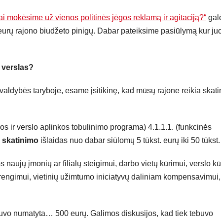
i mokėsime už vienos politinės jėgos reklamą ir agitaciją?“
gal
 eurų rajono biudžeto pinigų. Dabar pateiksime pasiūlymą kur ju
 verslas?
valdybės taryboje, esame įsitikinę, kad mūsų rajone reikia skatin
os ir verslo aplinkos tobulinimo programa) 4.1.1.1. (funkcinės
o skatinimo
išlaidas nuo dabar siūlomų 5 tūkst. eurų iki 50 tūkst.
aujų įmonių ar filialų steigimui, darbo vietų kūrimui, verslo kū
arengimui, vietinių užimtumo iniciatyvų daliniam kompensavimui,
buvo numatyta… 500 eurų. Galimos diskusijos, kad tiek tebuvo