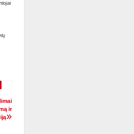
ntojai
etų
limai
mą ir
iją