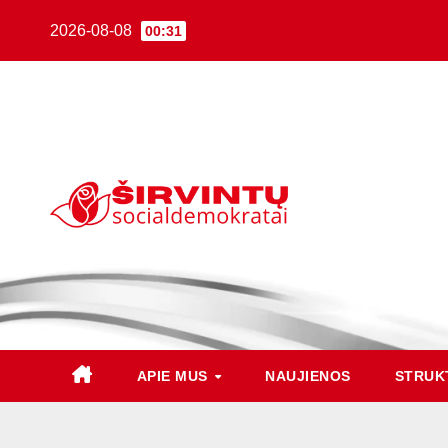
2026-08-08
00:31
APIE MUS
NAUJIENOS
STRUK