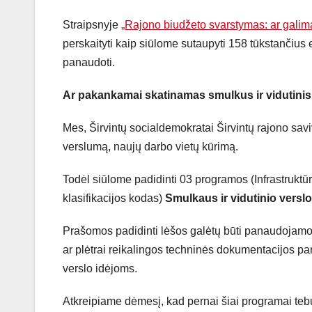
Straipsnyje
„Rajono biudžeto svarstymas: ar galima
perskaityti kaip siūlome sutaupyti 158 tūkstančius
panaudoti.
Ar pakankamai skatinamas smulkus ir vidutinis
Mes, Širvintų socialdemokratai Širvintų rajono savi
verslumą, naujų darbo vietų kūrimą.
Todėl siūlome padidinti 03 programos (Infrastruktūr
klasifikacijos kodas)
Smulkaus ir vidutinio versl
Prašomos padidinti lėšos galėtų būti panaudojamos n
ar plėtrai reikalingos techninės dokumentacijos p
verslo idėjoms.
Atkreipiame dėmesį, kad pernai šiai programai te