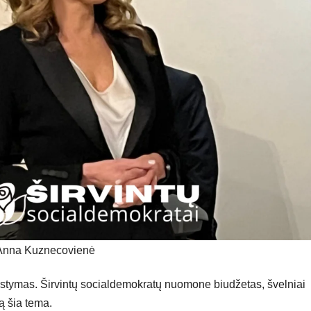
Anna Kuznecovienė
rstymas. Širvintų socialdemokratų nuomone biudžetas, švelniai
lą šia tema.