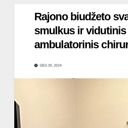
Rajono biudžeto sv
smulkus ir vidutini
ambulatorinis chir
GEG 30, 2024