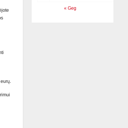
« Geg
ėjote
os
ti
 eurų.
rimui