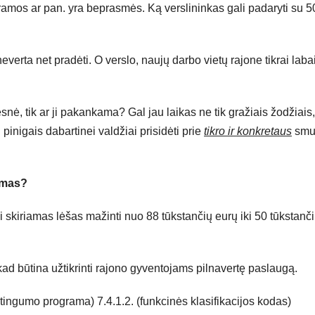
ramos ar pan. yra beprasmės. Ką verslininkas gali padaryti su 5
erta net pradėti. O verslo, naujų darbo vietų rajone tikrai laba
ė, tik ar ji pakankama? Gal jau laikas ne tik gražiais žodžiais,
pinigais dabartinei valdžiai prisidėti prie
tikro ir konkretaus
smu
ymas?
skiriamas lėšas mažinti nuo 88 tūkstančių eurų iki 50 tūkstanč
, kad būtina užtikrinti rajono gyventojams pilnavertę paslaugą.
ingumo programa) 7.4.1.2. (funkcinės klasifikacijos kodas)