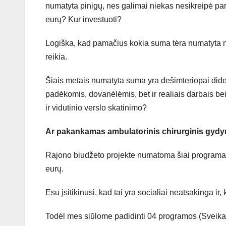
numatyta pinigų, nes galimai niekas nesikreipė pa
eurų? Kur investuoti?
Logiška, kad pamačius kokia suma tėra numatyta nev
reikia.
Šiais metais numatyta suma yra dešimteriopai didesn
padėkomis, dovanėlėmis, bet ir realiais darbais bei 
ir vidutinio verslo skatinimo?
Ar pakankamas ambulatorinis chirurginis gyd
Rajono biudžeto projekte numatoma šiai programai 
eurų.
Esu įsitikinusi, kad tai yra socialiai neatsakinga ir
Todėl mes siūlome padidinti 04 programos (Sveikat