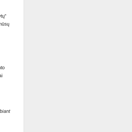
ytų“
 mūsų
nto
ai
biant