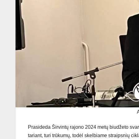
Prasideda Širvintų rajono 2024 metų biudžeto sva
tariant, turi trūkumų, todėl skelbiame straipsnių cik