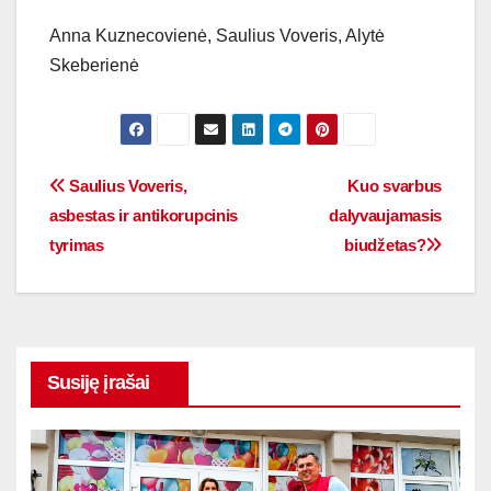
Anna Kuznecovienė, Saulius Voveris, Alytė
Skeberienė
Saulius Voveris,
Kuo svarbus
asbestas ir antikorupcinis
dalyvaujamasis
tyrimas
biudžetas?
Susiję įrašai