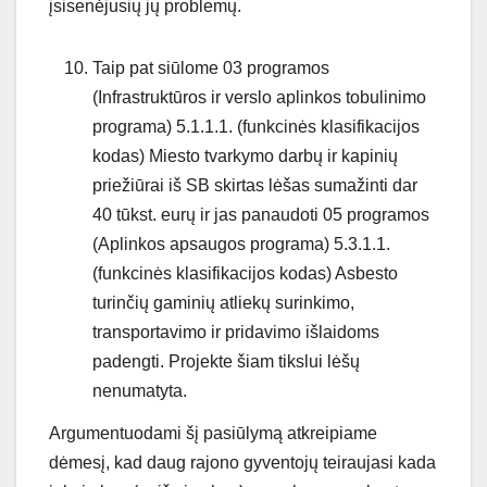
įsisenėjusių jų problemų.
Taip pat siūlome 03 programos
(Infrastruktūros ir verslo aplinkos tobulinimo
programa) 5.1.1.1. (funkcinės klasifikacijos
kodas) Miesto tvarkymo darbų ir kapinių
priežiūrai iš SB skirtas lėšas sumažinti dar
40 tūkst. eurų ir jas panaudoti 05 programos
(Aplinkos apsaugos programa) 5.3.1.1.
(funkcinės klasifikacijos kodas) Asbesto
turinčių gaminių atliekų surinkimo,
transportavimo ir pridavimo išlaidoms
padengti. Projekte šiam tikslui lėšų
nenumatyta.
Argumentuodami šį pasiūlymą atkreipiame
dėmesį, kad daug rajono gyventojų teiraujasi kada