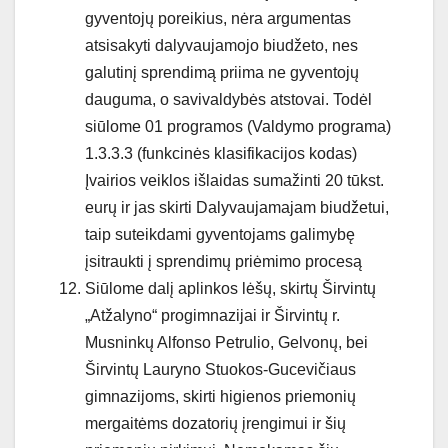
gyventojų poreikius, nėra argumentas
atsisakyti dalyvaujamojo biudžeto, nes
galutinį sprendimą priima ne gyventojų
dauguma, o savivaldybės atstovai. Todėl
siūlome 01 programos (Valdymo programa)
1.3.3.3 (funkcinės klasifikacijos kodas)
Įvairios veiklos išlaidas sumažinti 20 tūkst.
eurų ir jas skirti Dalyvaujamajam biudžetui,
taip suteikdami gyventojams galimybę
įsitraukti į sprendimų priėmimo procesą
Siūlome dalį aplinkos lėšų, skirtų Širvintų
„Atžalyno“ progimnazijai ir Širvintų r.
Musninkų Alfonso Petrulio, Gelvonų, bei
Širvintų Lauryno Stuokos-Gucevičiaus
gimnazijoms, skirti higienos priemonių
mergaitėms dozatorių įrengimui ir šių