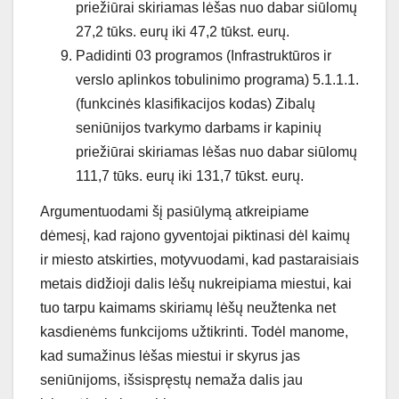
priežiūrai skiriamas lėšas nuo dabar siūlomų
27,2 tūks. eurų iki 47,2 tūkst. eurų.
Padidinti 03 programos (Infrastruktūros ir
verslo aplinkos tobulinimo programa) 5.1.1.1.
(funkcinės klasifikacijos kodas) Zibalų
seniūnijos tvarkymo darbams ir kapinių
priežiūrai skiriamas lėšas nuo dabar siūlomų
111,7 tūks. eurų iki 131,7 tūkst. eurų.
Argumentuodami šį pasiūlymą atkreipiame
dėmesį, kad rajono gyventojai piktinasi dėl kaimų
ir miesto atskirties, motyvuodami, kad pastaraisiais
metais didžioji dalis lėšų nukreipiama miestui, kai
tuo tarpu kaimams skiriamų lėšų neužtenka net
kasdienėms funkcijoms užtikrinti. Todėl manome,
kad sumažinus lėšas miestui ir skyrus jas
seniūnijoms, išsispręstų nemaža dalis jau