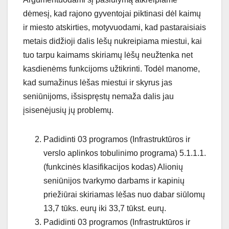
dėmesį, kad rajono gyventojai piktinasi dėl kaimų
ir miesto atskirties, motyvuodami, kad pastaraisiais
metais didžioji dalis lėšų nukreipiama miestui, kai
tuo tarpu kaimams skiriamų lėšų neužtenka net
kasdienėms funkcijoms užtikrinti. Todėl manome,
kad sumažinus lėšas miestui ir skyrus jas
seniūnijoms, išsispręstų nemaža dalis jau
įsisenėjusių jų problemų.
Padidinti 03 programos (Infrastruktūros ir
verslo aplinkos tobulinimo programa) 5.1.1.1.
(funkcinės klasifikacijos kodas) Alionių
seniūnijos tvarkymo darbams ir kapinių
priežiūrai skiriamas lėšas nuo dabar siūlomų
13,7 tūks. eurų iki 33,7 tūkst. eurų.
Padidinti 03 programos (Infrastruktūros ir