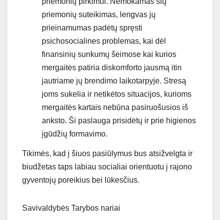
priemonių pirkimui. Nemokamas šių
priemonių suteikimas, lengvas jų
prieinamumas padėtų spręsti
psichosocialines problemas, kai dėl
finansinių sunkumų šeimose kai kurios
mergaitės patiria diskomforto jausmą itin
jautriame jų brendimo laikotarpyje. Stresą
joms sukelia ir netikėtos situacijos, kurioms
mergaitės kartais nebūna pasiruošusios iš
anksto. Ši paslauga prisidėtų ir prie higienos
įgūdžių formavimo.
Tikimės, kad į šiuos pasiūlymus bus atsižvelgta ir
biudžetas taps labiau socialiai orientuotu į rajono
gyventojų poreikius bei lūkesčius.
Savivaldybės Tarybos nariai