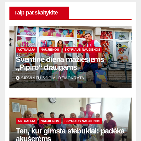
Taip pat skaitykite
AKTUALIJA
NAUJIENOS
SKYRIAUS NAUJIENOS
Šventinė diena mažiesiems
„Pipiro“ draugams
ŠIRVINTŲ SOCIALDEMOKRATAI
AKTUALIJA
NAUJIENOS
SKYRIAUS NAUJIENOS
Ten, kur gimsta stebuklai: padėka
akušerėms