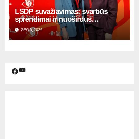
LSDP suvažiavimas: svarbūs
sprendimai ir nuoširdūs
susitikimai
GEG 5, 2026