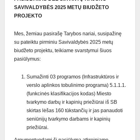
SAVIVALDYBĖS 2025 METŲ BIUDŽETO
PROJEKTO
Mes, žemiau pasirašę Tarybos nariai, susipažinę
su pateiktu pirminiu Savivaldybės 2025 metų
biudžeto projektu, teikiame svarstymui šiuos
pasiūlymus:
Sumažinti 03 programos (Infrastruktūros ir
verslo aplinkos tobulinimo programa) 5.1.1.1.
(funkcinės klasifikacijos kodas) Miesto
tvarkymo darbų ir kapinių priežiūrai iš SB
skirtas lėšas 160 tūkstančių ir jas panaudoti
seniūnijų tvarkymo darbams ir kapinių
priežiūrai.
Argumentuodami šį pasiūlymą atkreipiame