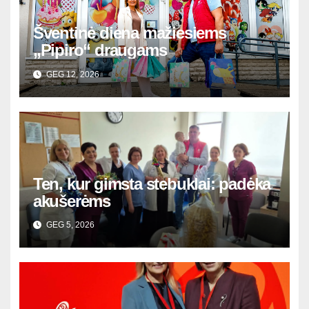
Šventinė diena mažiesiems
„Pipiro“ draugams
GEG 12, 2026
Ten, kur gimsta stebuklai: padėka
akušerėms
GEG 5, 2026