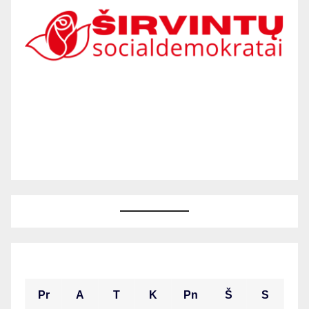
2026 m. rugpjūčio mėn.
Pr
A
T
K
Pn
Š
S