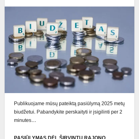
Publikuojame mūsų pateiktą pasiūlymą 2025 metų
biudžetui. Pabandykite perskaityti ir įsigilinti per 2
minutes…
PASIŪLYMAS DĖL ŠIRVINTŲ RAJONO