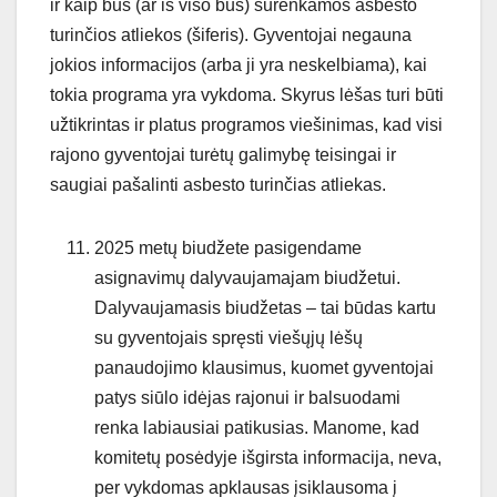
ir kaip bus (ar iš viso bus) surenkamos asbesto
turinčios atliekos (šiferis). Gyventojai negauna
jokios informacijos (arba ji yra neskelbiama), kai
tokia programa yra vykdoma. Skyrus lėšas turi būti
užtikrintas ir platus programos viešinimas, kad visi
rajono gyventojai turėtų galimybę teisingai ir
saugiai pašalinti asbesto turinčias atliekas.
2025 metų biudžete pasigendame
asignavimų dalyvaujamajam biudžetui.
Dalyvaujamasis biudžetas – tai būdas kartu
su gyventojais spręsti viešųjų lėšų
panaudojimo klausimus, kuomet gyventojai
patys siūlo idėjas rajonui ir balsuodami
renka labiausiai patikusias. Manome, kad
komitetų posėdyje išgirsta informacija, neva,
per vykdomas apklausas įsiklausoma į