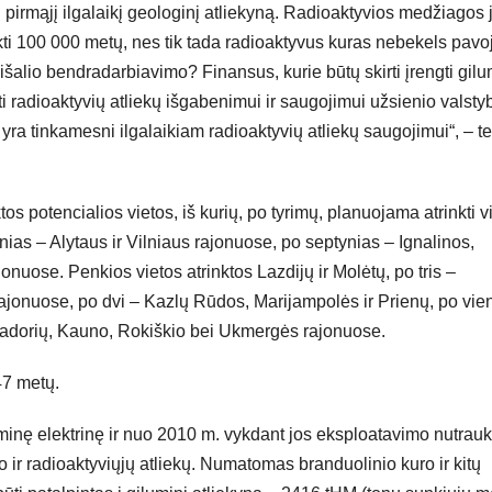
i pirmąjį ilgalaikį geologinį atliekyną. Radioaktyvios medžiagos
kti 100 000 metų, nes tik tada radioaktyvus kuras nebekels pavo
šalio bendradarbiavimo? Finansus, kurie būtų skirti įrengti gilu
rti radioaktyvių atliekų išgabenimui ir saugojimui užsienio valsty
yra tinkamesni ilgalaikiam radioaktyvių atliekų saugojimui“, – te
tos potencialios vietos, iš kurių, po tyrimų, planuojama atrinkti v
ias – Alytaus ir Vilniaus rajonuose, po septynias – Ignalinos,
nuose. Penkios vietos atrinktos Lazdijų ir Molėtų, po tris –
 rajonuose, po dvi – Kazlų Rūdos, Marijampolės ir Prienų, po vie
šiadorių, Kauno, Rokiškio bei Ukmergės rajonuose.
47 metų.
inę elektrinę ir nuo 2010 m. vykdant jos eksploatavimo nutrau
 ir radioaktyviųjų atliekų. Numatomas branduolinio kuro ir kitų