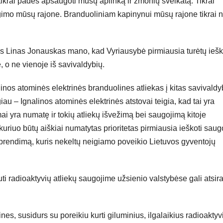
tikrai padės apsaugoti mūsų aplinką ir žmonių sveikatą. Tikrai
ngimo mūsų rajone. Branduoliniam kapinynui mūsų rajone tikrai 
ys Linas Jonauskas mano, kad Vyriausybė pirmiausia turėtų iešk
 o ne vienoje iš savivaldybių.
linos atominės elektrinės branduolines atliekas į kitas savivaldy
u – Ignalinos atominės elektrinės atstovai teigia, kad tai yra
ymai yra numatę ir tokių atliekų išvežimą bei saugojimą kitoje
 kuriuo būtų aiškiai numatytas prioritetas pirmiausia ieškoti sau
 sprendimą, kuris nekeltų neigiamo poveikio Lietuvos gyventojų
radioaktyvių atliekų saugojime užsienio valstybėse gali atsira
es, susidurs su poreikiu kurti giluminius, ilgalaikius radioaktyv