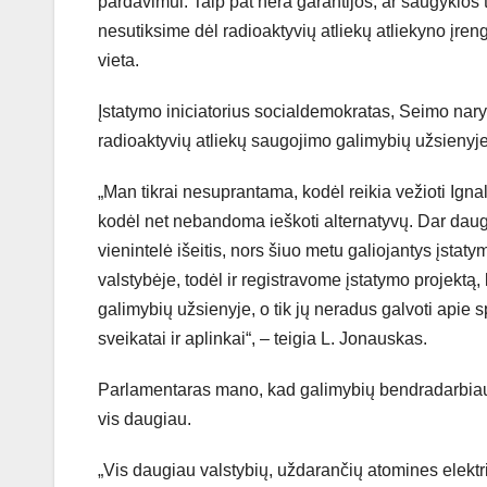
pardavimui. Taip pat nėra garantijos, ar saugyklos 
nesutiksime dėl radioaktyvių atliekų atliekyno įre
vieta.
Įstatymo iniciatorius socialdemokratas, Seimo nar
radioaktyvių atliekų saugojimo galimybių užsienyje,
„Man tikrai nesuprantama, kodėl reikia vežioti Igna
kodėl net nebandoma ieškoti alternatyvų. Dar daugia
vienintelė išeitis, nors šiuo metu galiojantys įstat
valstybėje, todėl ir registravome įstatymo projektą,
galimybių užsienyje, o tik jų neradus galvoti apie
sveikatai ir aplinkai“, – teigia L. Jonauskas.
Parlamentaras mano, kad galimybių bendradarbiauti 
vis daugiau.
„Vis daugiau valstybių, uždarančių atomines elektrin