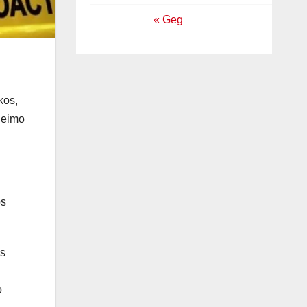
« Geg
kos,
 Seimo
os
is
o