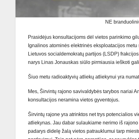
NE branduolinių
Prasidėjus konsultacijoms dėl vietos parinkimo gi
Ignalinos atominės elektrinės eksploatacijos metu 
Lietuvos socialdemokratų partijos (LSDP) frakcijos
narys Linas Jonauskas siūlo pirmiausia ieškoti gal
Šiuo metu radioaktyvių atliekų atliekynui yra numaty
Mes, Širvintų rajono savivaldybės tarybos nariai A
konsultacijos neramina vietos gyventojus.
Širvintų rajone yra atrinktos net trys potencialios v
atliekynas. Jau dabar sulaukiame nerimo iš rajono
padarys didelę žalą vietos patrauklumui tarp miest