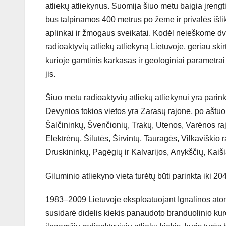
atliekų atliekynus. Suomija šiuo metu baigia įrengt
bus talpinamos 400 metrus po žeme ir privalės išli
aplinkai ir žmogaus sveikatai. Kodėl neieškome dvi
radioaktyvių atliekų atliekyną Lietuvoje, geriau ski
kurioje gamtinis karkasas ir geologiniai parametrai 
jis.
Šiuo metu radioaktyvių atliekų atliekynui yra parink
Devynios tokios vietos yra Zarasų rajone, po aštuon
Šalčininkų, Švenčionių, Trakų, Utenos, Varėnos rajo
Elektrėnų, Šilutės, Širvintų, Tauragės, Vilkaviškio
Druskininkų, Pagėgių ir Kalvarijos, Anykščių, Kai
Giluminio atliekyno vieta turėtų būti parinkta iki 20
1983–2009 Lietuvoje eksploatuojant Ignalinos atom
susidarė didelis kiekis panaudoto branduolinio kuro