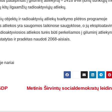
 būti patalpintas į giluminį atliekyną – 2416 tHM (tonų sunkiųjų m
 kitų ilgaamžių radioaktyviųjų atliekų.
ų objektų ir radioaktyvių atliekų tvarkymo plėtros programoje
s atliekos yra saugomos laikinose saugyklose, o jų eksploatav
ioaktyviosios atliekos turės būti perkeliamos į giluminį atliekyn
atytas ir pradėtas naudoti 2068-aisiais.
je nariai
LSDP
Metinis Širvintų socialdemokratų leidi