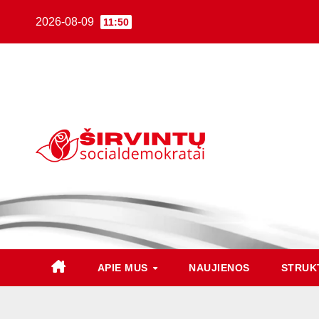
2026-08-09
11:50
APIE MUS
NAUJIENOS
STRUK