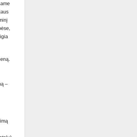
 jame
jaus
minį
bėse,
igia
ieną.
ną –
kimą