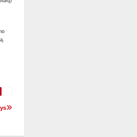
etalų)
imo
ą.
nys