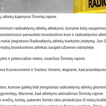
 atliekų kapinynui Širvintų rajone
luminiam radioaktyvių atliekų atliekynui, kuriame būtų saugomos
susidariusios panaudoto branduolinio kuro ir radioaktyvios atlie
 nariai įregistravo Radioaktyvių atliekų tvarkymo įstatymą. Juo
imybių branduolines atliekas saugoti užsienio valstybėje.
tos ir potencialios vietos, esančios Širvintų rajone.
nna Kuznecovienė ir Saulius Voveris, teigiame, kad prasidėjusi
ietos, kuriose galėtų būti įrengiamas radioaktyvių atliekų gilumin
 gyventojų. Manome, kad atliekyno atsiradimas Širvintų rajone
o svečių, turistų, pakenks žemės ūkio produkcijos iš mūsų krašt