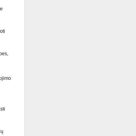
ne
oti
bes,
gojimo
sti
ių