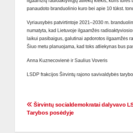
ilgaamžių radioaktyviųjų atliekų kiekis, kuris turės
panaudoto branduolinio kuro bei apie 10 tūkst. tonų
Vyriausybės patvirtintoje 2021–2030 m. branduolini
numatyta, kad Lietuvoje ilgaamžės radioaktyviosio
laikui pasibaigus, galutinai apdorotos ilgaamžės rad
Šiuo metu planuojama, kad toks atliekynas bus past
Anna Kuznecovienė ir Saulius Voveris
LSDP frakcijos Širvintų rajono savivaldybės tarybo
Širvintų socialdemokratai dalyvavo 
Tarybos posėdyje